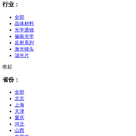
行业：
全部
晶体材料
光学透镜
偏振光学
反射系列
激光镜头
滤光片
收起
省份：
全部
北京
上海
天津
重庆
河北
山西