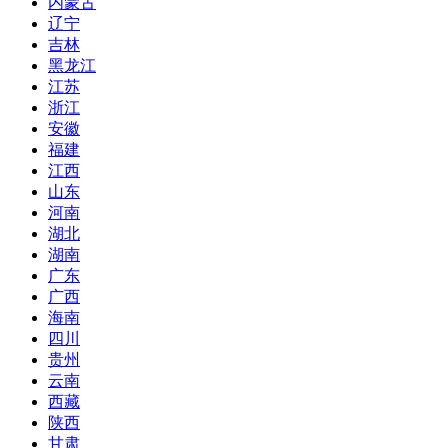
内蒙古
辽宁
吉林
黑龙江
江苏
浙江
安徽
福建
江西
山东
河南
湖北
湖南
广东
广西
海南
四川
贵州
云南
西藏
陕西
甘肃