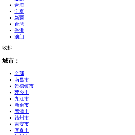
青海
宁夏
新疆
台湾
香港
澳门
收起
城市：
全部
南昌市
景德镇市
萍乡市
九江市
新余市
鹰潭市
赣州市
吉安市
宜春市