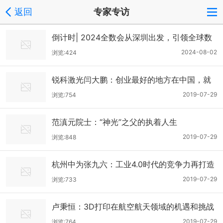
返回
专家专访
倒计时| 2024全数会从深圳出发，引领全球数
字经济产业新风向标，预约免费门票！
2024-08-02
浏览:424
锐科激光闫大鹏：创业最好的地方在中国，就
是现在
2019-07-29
浏览:754
范滇元院士：“神光”之父的执着人生
2019-07-29
浏览:848
杭州中为张九六：工业4.0时代的竞争力再打造
2019-07-29
浏览:733
卢秉恒：3D打印在航空航天领域的机遇和挑战
2019-07-29
浏览:764