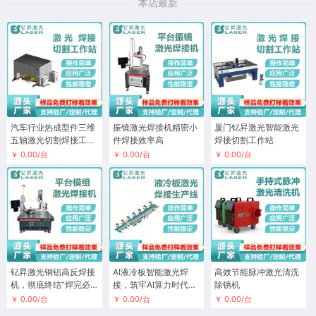
本店最新
汽车行业热成型件三维
振镜激光焊接机精密小
厦门钇昇激光智能激光
五轴激光切割焊接工作
件焊接效率高
焊接切割工作站
站
￥ 0.00/台
￥ 0.00/台
￥ 0.00/台
钇昇激光铜铝高反焊接
AI液冷板智能激光焊
高效节能脉冲激光清洗
机，彻底终结“焊完必
接，筑牢AI算力时代
除锈机
磨”的行业痛点
的“散热防线”
￥ 0.00/台
￥ 0.00/台
￥ 0.00/台