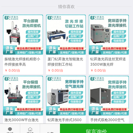
猜你喜欢
振镜激光焊接机精密小
厦门钇昇激光智能激光
钇昇激光四送丝宽焊道
件焊接效率高
焊接切割工作站
3500W激光焊
￥ 0.00/台
￥ 0.00/台
￥ 0.00/台
激光3000W平台激光
钇昇激光手持式3500
手持式双枪2000空气
焊接机—精密高效
瓦空气激光焊
激光焊
留言询价
面议
￥ 0.00/台
￥ 0.00/台