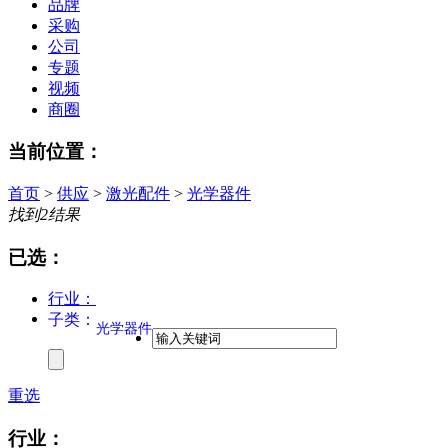
品牌
采购
公司
专题
视频
商圈
当前位置：
首页
>
供应
>
激光配件
>
光学器件
找到
2
结果
已选：
行业：
子类：
光学器件
重选
行业：