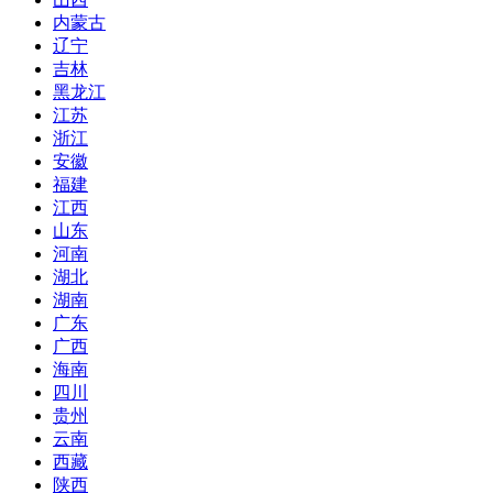
内蒙古
辽宁
吉林
黑龙江
江苏
浙江
安徽
福建
江西
山东
河南
湖北
湖南
广东
广西
海南
四川
贵州
云南
西藏
陕西